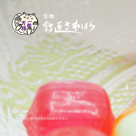
オーダー飴のご案内|有限会社飴匠さわはら