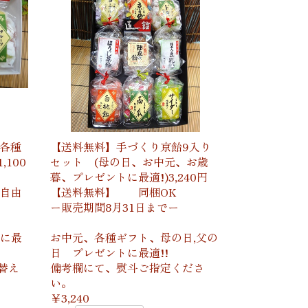
(各種
【送料無料】手づくり京飴9入り
100
セット (母の日、お中元、お歳
暮、プレゼントに最適!)3,240円
自由
【送料無料】 同梱OK
ー販売期間8月31日までー
に最
お中元、各種ギフト、母の日,父の
日 プレゼントに最適!!
替え
備考欄にて、熨斗ご指定くださ
い。
￥3,240