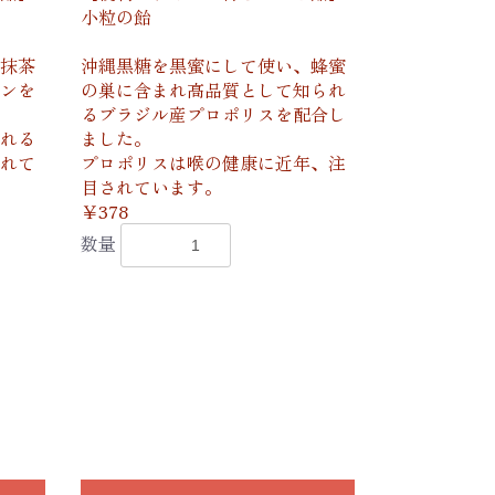
小粒の飴
抹茶
沖縄黒糖を黒蜜にして使い、蜂蜜
ンを
の巣に含まれ高品質として知られ
るブラジル産プロポリスを配合し
れる
ました。
れて
プロポリスは喉の健康に近年、注
目されています。
￥378
数量