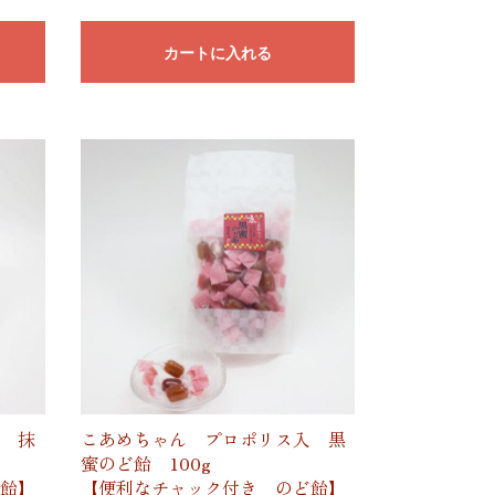
カートに入れる
 抹
こあめちゃん プロポリス入 黒
蜜のど飴 100g
飴】
【便利なチャック付き のど飴】