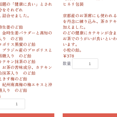
話題の「健康に良い」とされ
ヒネリ包装
分をそれぞれ
し詰合せました。
京都産のお茶席にも使われる
を丹念に練り込み、茶カテキ
時生姜のど飴
加えました。
生姜パウダーと高知の
のどの健康にカテキンが含ま
入り のど飴
お茶でのうがいが良いといわ
ロポリス黒蜜のど飴
います。
ジル産のプロポリスと
小粒の飴。
黒糖入り のど飴
￥378
カテキン抹茶のど飴
数量
の苦味成分、カテキン
治抹茶入り のど飴
えきす梅のど飴
南高梅の梅エキスと沖
糖入り のど飴
4