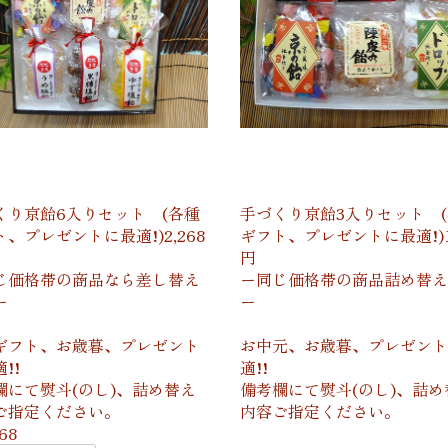
くり京飴6入りセット (各種
手づくり京飴3入りセット 
、プレゼントに最適!)2,268
ギフト、プレゼントに最適!)1,
円
じ価格帯の商品なら差し替え
ー同じ価格帯の商品詰め替え
ー
ー
ギフト、お歳暮、プレゼント
お中元、お歳暮、プレゼント
!!
適!!
欄にて熨斗(のし)、詰め替え
備考欄にて熨斗(のし)、詰め
ご指定ください。
内容ご指定ください。
68