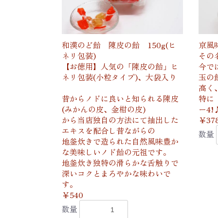
和漢のど飴 陳皮の飴 150g(ヒ
京風
ネリ包装)
その
【お徳用】人気の「陳皮の飴」ヒ
今で
ネリ包装(小粒タイプ)、大袋入り
玉の
高く
昔からノドに良いと知られる陳皮
特に
(みかんの皮、金柑の皮)
ー4!
から当店独自の方法にて抽出した
￥37
エキスを配合し昔ながらの
数量
地釜炊きで造られた自然風味豊か
な美味しいノド飴の元祖です。
地釜炊き独特の滑らかな舌触りで
深いコクとまろやかな味わいで
す。
￥540
数量