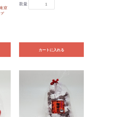
数量
味京
ップ
カートに入れる