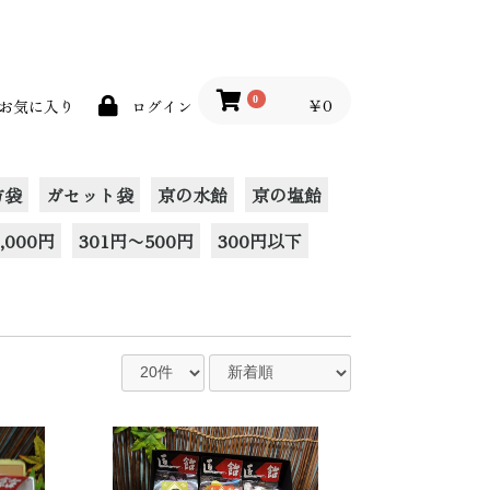
0
￥0
お気に入り
ログイン
方袋
ガセット袋
京の水飴
京の塩飴
,000円
301円〜500円
300円以下