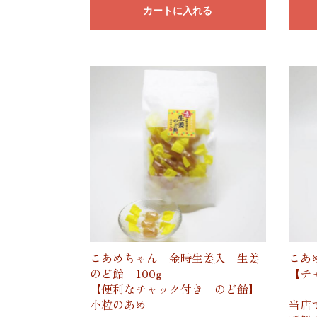
カートに入れる
こあめちゃん 金時生姜入 生姜
こあ
のど飴 100g
【チ
【便利なチャック付き のど飴】
小粒のあめ
当店