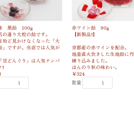
味 黒飴 100g
赤ワイン飴 90g
名の通り大粒の飴です。
【新製品!】
は殆ど見かけなくなった「大
飴」ですが、当店では人気が
京都産の赤ワインを配合。
、
地釜直火炊きした生地飴に丹
「豆どんぐり」は人気ナンバ
練り込みました。
♪!
ほんのり秋の味わい。
8
￥324
数量