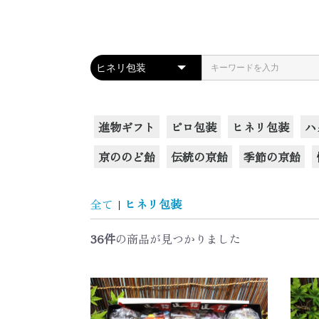
進物ギフト
ピロ包装
ヒネリ包装
ハ
京ののど飴
伝統の京飴
季節の京飴
全て
|
ヒネリ包装
36件
の商品が見つかりました