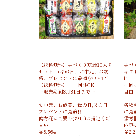
【送料無料】手づくり京飴10入り
手づ
セット (母の日、お中元、お歳
ギフト
暮、プレゼントに最適!)3,564円
円
【送料無料】 同梱OK
ー同
ー販売期間8月31日までー
自由
お中元、お歳暮、母の日,父の日
各種
プレゼントに最適!!
に最適
備考欄にて熨斗(のし)ご指定くだ
備考
さい。
内容
￥3,564
￥2,2