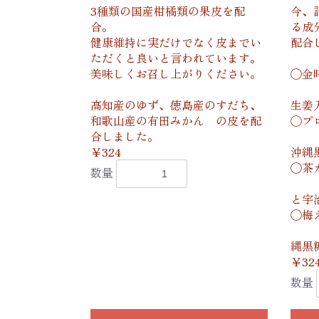
3種類の国産柑橘類の果皮を配
今、
合。
る成
健康維持に実だけでなく皮までい
配合
ただくと良いと言われています。
美味しくお召し上がりください。
◯金
金時
高知産のゆず、徳島産のすだち、
生姜
和歌山産の有田みかん の皮を配
◯プ
合しました。
ブラ
￥324
沖縄
◯茶
数量
お茶
と宇
◯梅
紀州
縄黒
￥32
数量