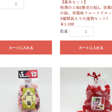
【基本セット】
和漢のど飴(陳皮の飴)、京風
の飴、京風味フルーツドロ
3種類袋入りの進物セット!
￥1,188
数量
カートに入れる
カートに入れる