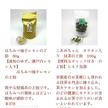
はちみつ柚子レモンのど
こあめちゃん カテキン入
飴 80g
り 抹茶のど飴 100g
【高知のゆず、瀬戸内レモ
【便利なチャック付き の
ン入り】
ど飴】ヒネリ包装
はちみつ柚子レモン
のど飴
京都産のお茶席にも使われ
る抹茶を丹念に練り込み、
爽やな柑橘系のど飴です。
茶カテキンを加えました。
はちみつの風味とほどよい
のどの健康にカテキンが含
酸味が絶妙です。
まれるお茶でのうがいが良
￥378
いといわれています。