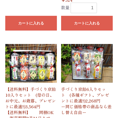
数量
カートに入れる
カートに入れる
【送料無料】手づくり京飴
手づくり京飴6入りセッ
10入りセット (母の日、
ト (各種ギフト、プレゼ
お中元、お歳暮、プレゼン
ントに最適!)2,268円
トに最適!)3,564円
ー同じ価格帯の商品なら差
【送料無料】 同梱OK
し替え自由ー
ー販売期間8月31日までー