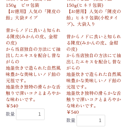
150g ピロ包装
150g(ヒネリ包装)
【お徳用】人気の「陳皮の
【お徳用】人気の「陳皮の
飴」大袋タイプ
飴」ヒネリ包装(小粒タイ
プ)、大袋入り
昔からノドに良いと知られ
る陳皮(みかんの皮、金柑
昔からノドに良いと知られ
の皮)
る陳皮(みかんの皮、金柑
から当店独自の方法にて抽
の皮)
出したエキスを配合し昔な
から当店独自の方法にて抽
がらの
出したエキスを配合し昔な
地釜炊きで造られた自然風
がらの
味豊かな美味しいノド飴の
地釜炊きで造られた自然風
元祖です。
味豊かな美味しいノド飴の
地釜炊き独特の滑らかな舌
元祖です。
触りで深いコクとまろやか
地釜炊き独特の滑らかな舌
な味わいです。
触りで深いコクとまろやか
￥540
な味わいです。
￥540
数量
数量