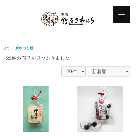
全て
|
京ののど飴
23件
の商品が見つかりました