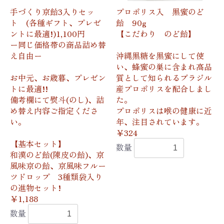
手づくり京飴3入りセッ
プロポリス入 黒蜜のど
ト (各種ギフト、プレゼ
飴 90g
ントに最適!)1,100円
【こだわり のど飴】
ー同じ価格帯の商品詰め替
え自由ー
沖縄黒糖を黒蜜にして使
い、蜂蜜の巣に含まれ高品
お中元、お歳暮、プレゼン
質として知られるブラジル
トに最適!!
産プロポリスを配合しまし
備考欄にて熨斗(のし)、詰
た。
め替え内容ご指定くださ
プロポリスは喉の健康に近
い。
年、注目されています。
￥324
【基本セット】
数量
和漢のど飴(陳皮の飴)、京
風味京の飴、京風味フルー
ツドロップ 3種類袋入り
の進物セット!
￥1,188
数量