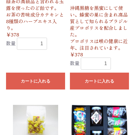
緑茶の高級品と言われる玉
露を使ったのど飴です。
沖縄黒糖を黒蜜にして使
お茶の苦味成分カテキンと
い、蜂蜜の巣に含まれ高品
8種類のハーブエキス入
質として知られるブラジル
り。
産プロポリスを配合しまし
￥378
た。
プロポリスは喉の健康に近
数量
年、注目されています。
￥378
数量
カートに入れる
カートに入れる