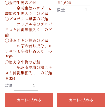
◯金時生姜のど飴
￥1,620
金時生姜パウダーと
数量
高知の生姜入り のど飴
◯プロポリス黒蜜のど飴
ブラジル産のプロポ
リスと沖縄黒糖入り のど
飴
◯茶カテキン抹茶のど飴
お茶の苦味成分、カ
テキンと宇治抹茶入り の
ど飴
◯梅えきす梅のど飴
紀州南高梅の梅エキ
スと沖縄黒糖入り のど飴
￥324
数量
カートに入れる
カートに入れる