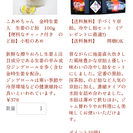
こあめちゃん 金時生姜
【送料無料】手づくり京
入 生姜のど飴 100g
飴、冷やし飴セット (プ
【便利なチャック付き の
レゼントに最適!)
ど飴】小粒のあめ
【送料無料】 同梱OK
新鮮な擦りおろし生姜と注
昔ながらに地釜直火炊きし
目成分である生姜の辛み成
た風味豊かな京飴と優しい
分ジンゲロールを多く含む
味わいの冷やし飴をセット
金時生姜を配合。
にしました。定番の黒飴、
ジンゲロールは寒い季節や
抹茶飴、のど飴など人気の
冷房環境などの健康維持に
京飴に加え、濃縮タイプの
良いといわれています。
水飴を詰め合わせました。
￥378
水飴は薄めて飲むほか、ジ
ャム替わりやお料理にも美
数量
味しくお使いいただけま
す。
ポイント10倍!