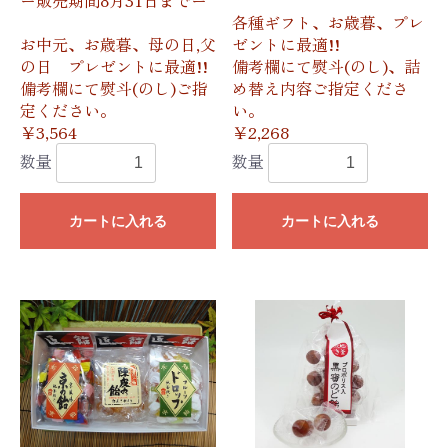
各種ギフト、お歳暮、プレ
お中元、お歳暮、母の日,父
ゼントに最適!!
の日 プレゼントに最適!!
備考欄にて熨斗(のし)、詰
備考欄にて熨斗(のし)ご指
め替え内容ご指定くださ
定ください。
い。
￥3,564
￥2,268
数量
数量
カートに入れる
カートに入れる