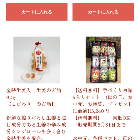
カートに入れる
カートに入れる
金時生姜入 生姜のど飴
【送料無料】手づくり京飴
90g
9入りセット (母の日、お
【こだわり のど飴】
中元、お歳暮、プレゼント
に最適!)3,240円
新鮮な擦りおろし生姜と注
【送料無料】 同梱OK
目成分である生姜の辛み成
ー販売期間8月31日までー
分ジンゲロールを多く含む
金時生姜を配合。
お中元、各種ギフト、母の