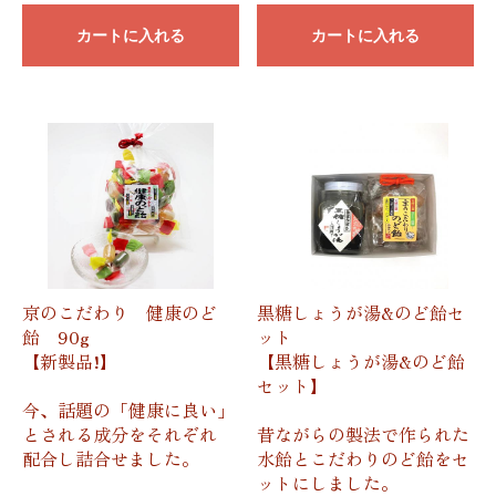
カートに入れる
カートに入れる
京のこだわり 健康のど
黒糖しょうが湯&のど飴セ
飴 90g
ット
【新製品!】
【黒糖しょうが湯&のど飴
セット】
今、話題の「健康に良い」
とされる成分をそれぞれ
昔ながらの製法で作られた
配合し詰合せました。
水飴とこだわりのど飴をセ
ットにしました。