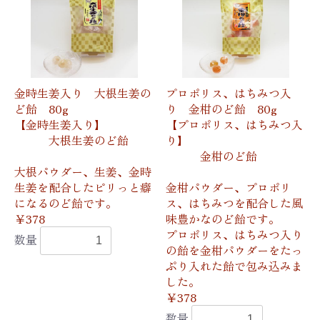
金時生姜入り 大根生姜の
プロポリス、はちみつ入
ど飴 80g
り 金柑のど飴 80g
【金時生姜入り】
【プロポリス、はちみつ入
大根生姜のど飴
り】
金柑のど飴
大根パウダー、生姜、金時
生姜を配合したピリっと癖
金柑パウダー、プロポリ
になるのど飴です。
ス、はちみつを配合した風
￥378
味豊かなのど飴です。
プロポリス、はちみつ入り
数量
の飴を金柑パウダーをたっ
ぷり入れた飴で包み込みま
した。
￥378
数量