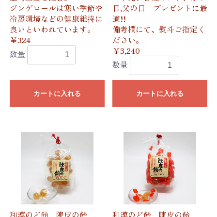
ジンゲロールは寒い季節や
日,父の日 プレゼントに最
冷房環境などの健康維持に
適!!
良いといわれています。
備考欄にて、熨斗ご指定く
￥324
ださい。
￥3,240
数量
数量
カートに入れる
カートに入れる
和漢のど飴 陳皮の飴
和漢のど飴 陳皮の飴