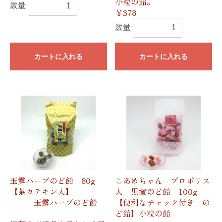
小粒の飴。
数量
￥378
数量
カートに入れる
カートに入れる
玉露ハーブのど飴 80g
こあめちゃん プロポリス
【茶カテキン入】
入 黒蜜のど飴 100g
玉露ハーブのど飴
【便利なチャック付き の
ど飴】小粒の飴