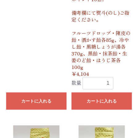
備考欄にて熨斗(のし)ご指
定ください。
フルーツドロップ・陳皮の
飴・酒かす飴各85g、冷や
し飴・黒糖しょうが湯各
370g、黒飴・抹茶飴・生
姜のど飴・ほうじ茶各
100g
￥4,104
数量
カートに入れる
カートに入れる