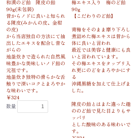
和漢のど飴 陳皮の飴
梅エキス入り 梅のど飴
90g(未包装)
90g
昔からノドに良いと知られ
【こだわりのど飴】
る陳皮(みかんの皮、金柑
の皮)
青梅をそのまま摩り下ろし
から当店独自の方法にて抽
煮詰めた梅エキスは昔から
出したエキスを配合し昔な
体に良いと言われ
がらの
最近では美容と健康にも良
地釜炊きで造られた自然風
いと言われています。
味豊かな美味しいノド飴の
その梅エキスをタップリ入
元祖です。
れ更にのどをまろやかにす
地釜炊き独特の滑らかな舌
る
触りで深いコクとまろやか
沖縄黒糖を加えて仕上げま
な味わいです。
した。
￥324
陳皮の飴とはまた違った趣
数量
ののど飴で見た目よりもサ
ッパリ
とした酸味のある味わいで
す。
￥324