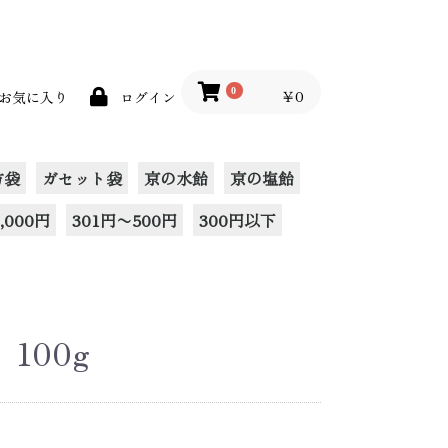
0
￥0
お気に入り
ログイン
方袋
ガセット袋
京の水飴
京の塩飴
,000円
301円〜500円
300円以下
100g