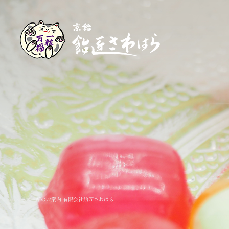
オーダー飴のご案内|有限会社飴匠さわはら