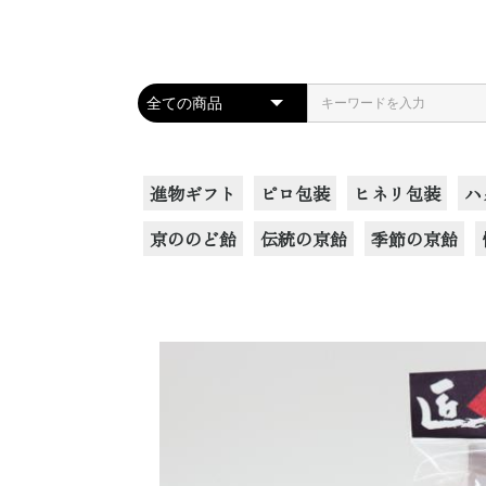
進物ギフト
ピロ包装
ヒネリ包装
ハ
京ののど飴
伝統の京飴
季節の京飴