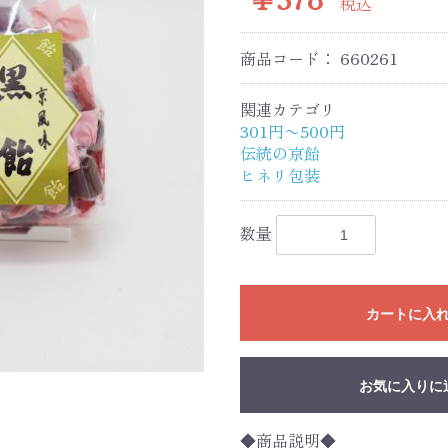
税込
商品コード：
660261
関連カテゴリ
301円〜500円
伝統の京飴
ヒネリ包装
数量
カートに入
お気に入りに
◆商品説明◆