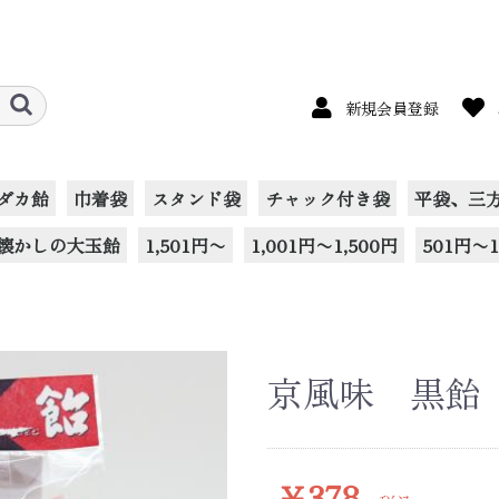
新規会員登録
ダカ飴
巾着袋
スタンド袋
チャック付き袋
平袋、三
懐かしの大玉飴
1,501円〜
1,001円〜1,500円
501円〜1
京風味 黒飴 
￥378