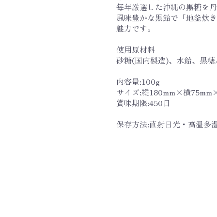
毎年厳選した沖縄の黒糖を丹
風味豊かな黒飴で「地釜炊き
魅力です。
使用原材料
砂糖(国内製造)、水飴、黒糖
内容量:100g
サイズ:縦180mm×横75mm
賞味期限:450日
保存方法:直射日光・高温多