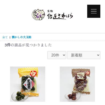
全て
|
懐かしの大玉飴
3件
の商品が見つかりました