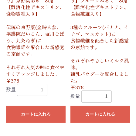
り】京野菜あめ 80g
り】フルーツみるく 80g
【難消化性デキストリン、
【難消化性デキストリン、
食物繊維入り】
食物繊維入り】
伝統の京野菜(金時人参、
3種のフルーツ(バナナ、イ
聖護院だいこん、堀川ごぼ
チゴ、マスカット)に
う、九条ねぎ)に
食物繊維を配合した新感覚
食物繊維を配合した新感覚
の京飴です。
の京飴です。
それぞれやさしいミルク風
それぞれ人気の味に食べや
味。
すくアレンジしました。
練乳パウダーを配合しまし
￥378
た。
￥378
数量
数量
カートに入れる
カートに入れる