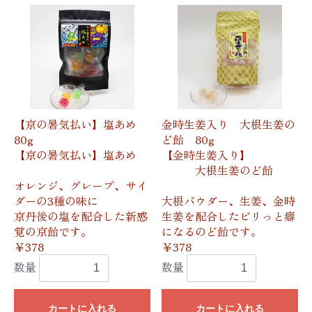
【京の暑気払い】塩あめ
金時生姜入り 大根生姜の
80g
ど飴 80g
【京の暑気払い】塩あめ
【金時生姜入り】
大根生姜のど飴
オレンジ、グレープ、サイ
ダーの3種の味に
大根パウダー、生姜、金時
京丹後の塩を配合した新感
生姜を配合したピリっと癖
覚の京飴です。
になるのど飴です。
￥378
￥378
数量
数量
カートに入れる
カートに入れる