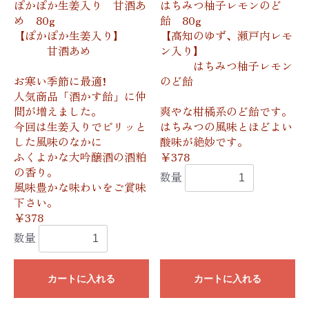
ぽかぽか生姜入り 甘酒あ
はちみつ柚子レモンのど
め 80g
飴 80g
【ぽかぽか生姜入り】
【高知のゆず、瀬戸内レモ
甘酒あめ
ン入り】
はちみつ柚子レモン
お寒い季節に最適!
のど飴
人気商品「酒かす飴」に仲
間が増えました。
爽やな柑橘系のど飴です。
今回は生姜入りでピリッと
はちみつの風味とほどよい
した風味のなかに
酸味が絶妙です。
ふくよかな大吟醸酒の酒粕
￥378
の香り。
数量
風味豊かな味わいをご賞味
下さい。
￥378
数量
カートに入れる
カートに入れる