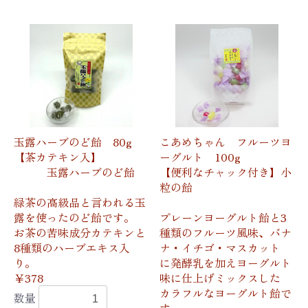
玉露ハーブのど飴 80g
こあめちゃん フルーツヨ
【茶カテキン入】
ーグルト 100g
玉露ハーブのど飴
【便利なチャック付き】小
粒の飴
緑茶の高級品と言われる玉
露を使ったのど飴です。
プレーンヨーグルト飴と3
お茶の苦味成分カテキンと
種類のフルーツ風味、バナ
8種類のハーブエキス入
ナ・イチゴ・マスカット
り。
に発酵乳を加えヨーグルト
￥378
味に仕上げミックスした
カラフルなヨーグルト飴で
数量
す。