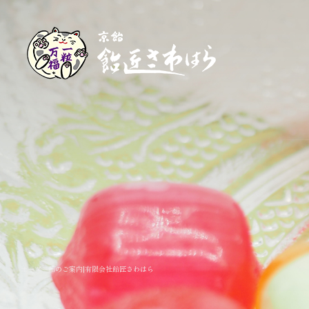
オーダー飴のご案内|有限会社飴匠さわはら