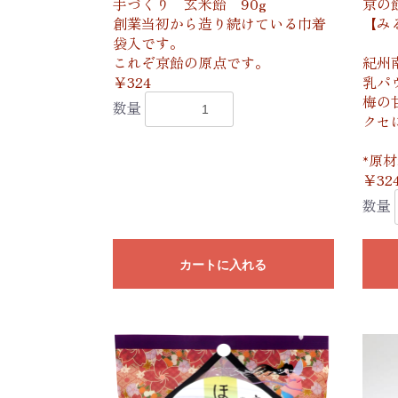
手づくり 玄米飴 90g
京の
創業当初から造り続けている巾着
【み
袋入です。
これぞ京飴の原点です。
紀州
￥324
乳パ
梅の
数量
クセ
*原
￥32
数量
カートに入れる