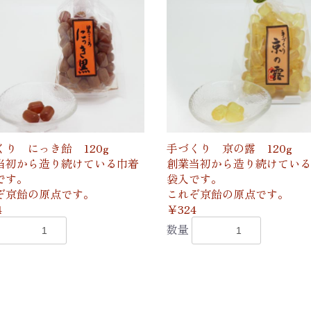
くり にっき飴 120g
手づくり 京の露 120g
当初から造り続けている巾着
創業当初から造り続けている
です。
袋入です。
ぞ京飴の原点です。
これぞ京飴の原点です。
4
￥324
数量