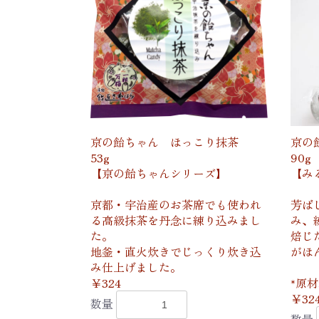
京の飴ちゃん ほっこり抹茶
京の
53g
90g
【京の飴ちゃんシリーズ】
【み
京都・宇治産のお茶席でも使われ
芳ば
る高級抹茶を丹念に練り込みまし
み、
た。
焙じ
地釜・直火炊きでじっくり炊き込
がほ
み仕上げました。
￥324
*原
￥32
数量