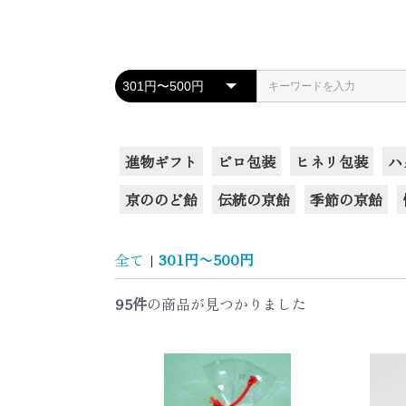
進物ギフト
ピロ包装
ヒネリ包装
ハ
京ののど飴
伝統の京飴
季節の京飴
全て
|
301円〜500円
95件
の商品が見つかりました