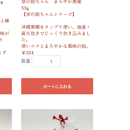
g
京の飴ちゃん まろやか黒蜜
53g
【京の飴ちゃんシリーズ】
と練
沖縄黒糖をタップリ使い、地釜・
味が
直火炊きでじっくり炊き込みまし
!
た。
深いコクとまろやかな風味の飴。
ます
￥324
数量
カートに入れる