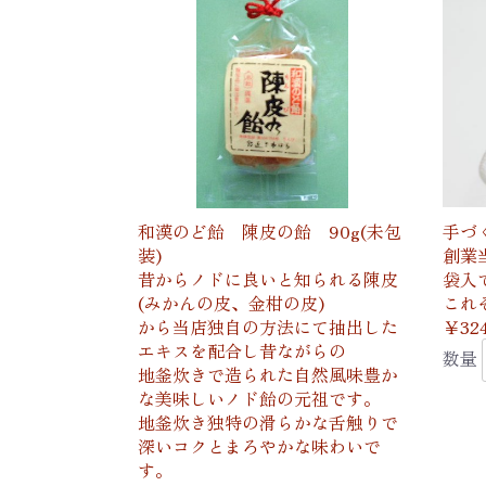
和漢のど飴 陳皮の飴 90g(未包
手づ
装)
創業
昔からノドに良いと知られる陳皮
袋入
(みかんの皮、金柑の皮)
これ
から当店独自の方法にて抽出した
￥32
エキスを配合し昔ながらの
数量
地釜炊きで造られた自然風味豊か
な美味しいノド飴の元祖です。
地釜炊き独特の滑らかな舌触りで
深いコクとまろやかな味わいで
す。