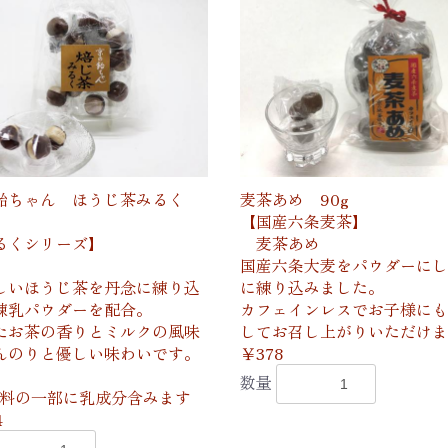
飴ちゃん ほうじ茶みるく
麦茶あめ 90g
【国産六条麦茶】
るくシリーズ】
麦茶あめ
国産六条大麦をパウダーにし
しいほうじ茶を丹念に練り込
に練り込みました。
練乳パウダーを配合。
カフェインレスでお子様にも
たお茶の香りとミルクの風味
してお召し上がりいただけま
んのりと優しい味わいです。
￥378
数量
材料の一部に乳成分含みます
4