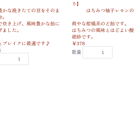
り】
豊かな挽きたての豆をそのま
はちみつ柚子レモンの
合。
で炊き上げ、風味豊かな飴に
爽やな柑橘系のど飴です。
げました。
はちみつの風味とほどよい酸
絶妙です。
とブレイクに最適です♪
￥378
4
数量