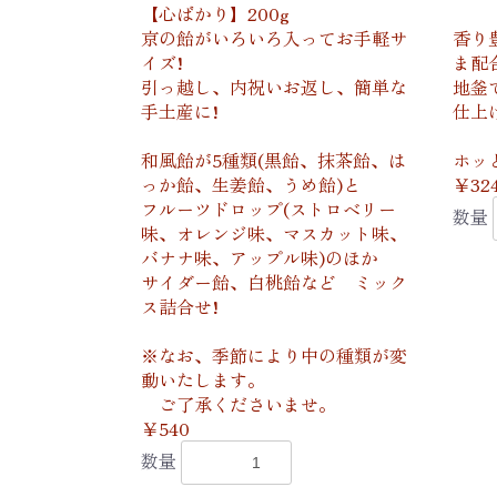
【心ばかり】200g
京の飴がいろいろ入ってお手軽サ
香り
イズ!
ま配
引っ越し、内祝いお返し、簡単な
地釜
手土産に!
仕上
和風飴が5種類(黒飴、抹茶飴、は
ホッ
っか飴、生姜飴、うめ飴)と
￥32
フルーツドロップ(ストロベリー
数量
味、オレンジ味、マスカット味、
バナナ味、アップル味)のほか
サイダー飴、白桃飴など ミック
ス詰合せ!
※なお、季節により中の種類が変
動いたします。
ご了承くださいませ。
￥540
数量