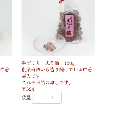
手づくり 志そ飴 120g
巾着
創業当初から造り続けている巾着
袋入です。
これぞ京飴の原点です。
￥324
数量