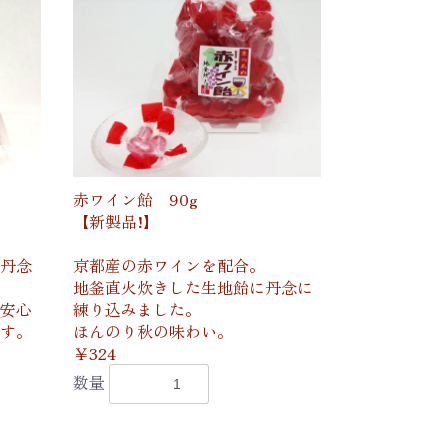
赤ワイン飴 90g
【新製品!】
丹念
京都産の赤ワインを配合。
地釜直火炊きした生地飴に丹念に
安心
練り込みました。
す。
ほんのり秋の味わい。
￥324
数量