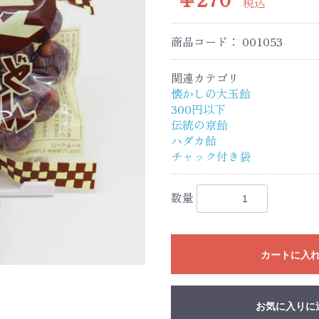
税込
商品コード：
001053
関連カテゴリ
懐かしの大玉飴
300円以下
伝統の京飴
ハダカ飴
チャック付き袋
数量
カートに入
お気に入りに