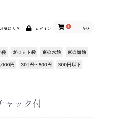
0
￥0
お気に入り
ログイン
方袋
ガセット袋
京の水飴
京の塩飴
,000円
301円〜500円
300円以下
チャック付