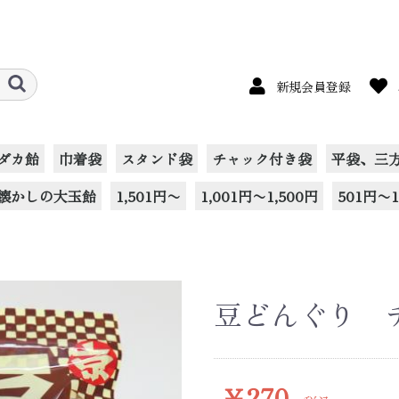
新規会員登録
ダカ飴
巾着袋
スタンド袋
チャック付き袋
平袋、三
懐かしの大玉飴
1,501円〜
1,001円〜1,500円
501円〜1
豆どんぐり 
￥270