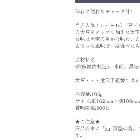
保存に便利なチャック付!
当店人気ナンバー1の「豆ど
の大豆をタップリ加えた大玉
お味は黒糖の豊かな味わいと
となった風味で一度食べたら
原材料名
砂糖(国内製造)、水飴、黒糖
大豆・・・遺伝子組替ではあ
内容量:105g
サイズ:縦162mm×横108m
賞味期限:300日
★ご注意★
商品の中に「g」調整の為、
す。