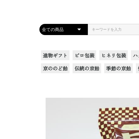
進物ギフト
ピロ包装
ヒネリ包装
ハ
京ののど飴
伝統の京飴
季節の京飴