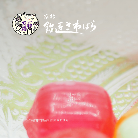
オーダー飴のご案内|有限会社飴匠さわはら