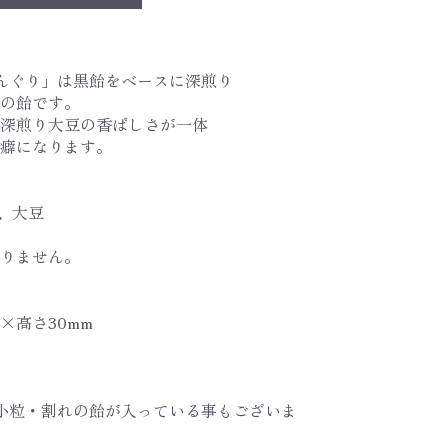
んぐり」は黒飴をベースに深煎り
の飴です。
深煎り大豆の香ばしさが一体
癖になります。
、大豆
りません。
m×高さ30mm
小粒・割れの飴が入っている事もございま