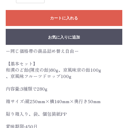
カートに入れる
お気に入りに追加
ー同じ価格帯の商品詰め替え自由ー
【基本セット】
和漢のど飴(陳皮の飴)80g、京風味京の飴100g
、京風味フルーツドロップ100g
内容量:3種類で280g
箱サイズ:縦250mm×横140mm×奥行き50mm
貼り箱入り、袋、個包装紙PP
賞味期限:450日