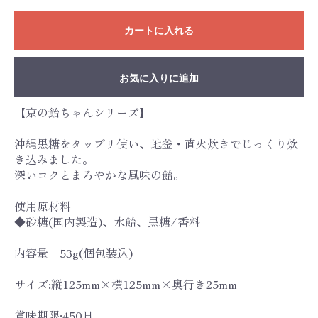
カートに入れる
お気に入りに追加
【京の飴ちゃんシリーズ】
沖縄黒糖をタップリ使い、地釜・直火炊きでじっくり炊
き込みました。
深いコクとまろやかな風味の飴。
使用原材料
◆砂糖(国内製造)、水飴、黒糖/香料
内容量 53g(個包装込)
サイズ:縦125mm×横125mm×奥行き25mm
賞味期限:450日