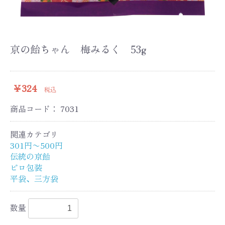
京の飴ちゃん 梅みるく 53g
￥324
税込
商品コード：
7031
関連カテゴリ
301円〜500円
伝統の京飴
ピロ包装
平袋、三方袋
数量