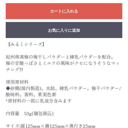
カートに入れる
お気に入りに追加
【みるくシリーズ】
紀州南高梅の梅干しパウダーと練乳パウダーを配合。
梅の甘酸っぱさとミルクの風味がクセになりそうなマッ
チング!!
使用原材料
◆砂糖(国内製造)、水飴、練乳パウダー、梅干パウダー/
酸味料、香料、果実色素
*原材料の一部に乳成分含みます
内容量 53g(個包装込)
サイズ:縦125mm×横125mm×奥行き25mm