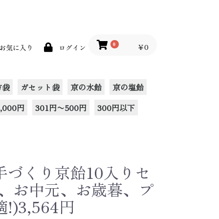
0
￥0
お気に入り
ログイン
方袋
ガセット袋
京の水飴
京の塩飴
,000円
301円〜500円
300円以下
手づくり京飴10入りセ
日、お中元、お歳暮、プ
)3,564円