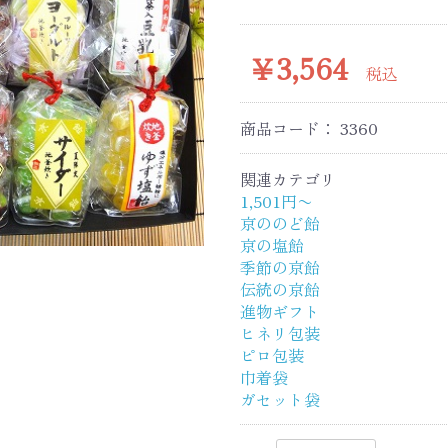
￥3,564
税込
商品コード：
3360
関連カテゴリ
1,501円〜
京ののど飴
京の塩飴
季節の京飴
伝統の京飴
進物ギフト
ヒネリ包装
ピロ包装
巾着袋
ガセット袋