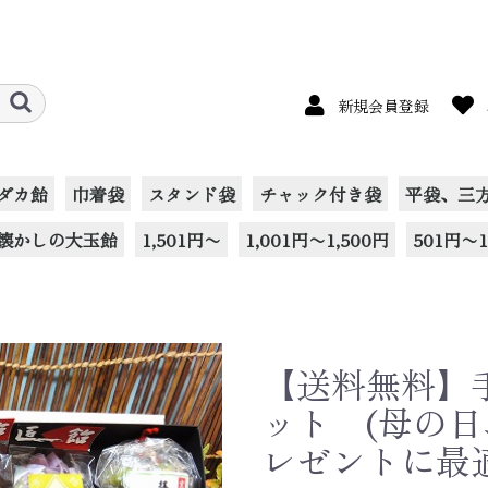
新規会員登録
ダカ飴
巾着袋
スタンド袋
チャック付き袋
平袋、三
懐かしの大玉飴
1,501円〜
1,001円〜1,500円
501円〜1
【送料無料】
ット (母の
レゼントに最適!