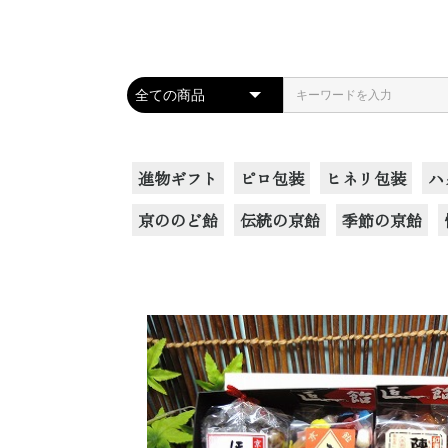
進物ギフト
ピロ包装
ヒネリ包装
ハ
京ののど飴
伝統の京飴
季節の京飴