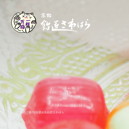
オーダー飴のご案内|有限会社飴匠さわはら