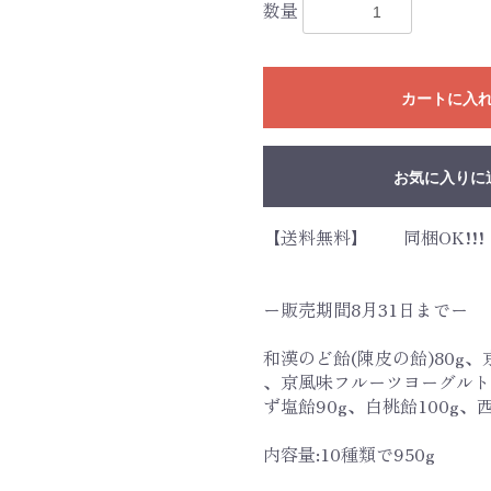
数量
カートに入
お気に入りに
【送料無料】 同梱OK!!!
ー販売期間8月31日までー
和漢のど飴(陳皮の飴)80g、
、京風味フルーツヨーグルト1
ず塩飴90g、白桃飴100g、
内容量:10種類で950g