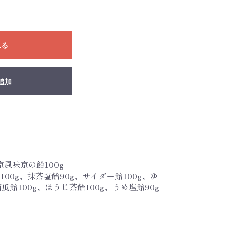
れる
追加
京風味京の飴100g
00g、抹茶塩飴90g、サイダー飴100g、ゆ
西瓜飴100g、ほうじ茶飴100g、うめ塩飴90g