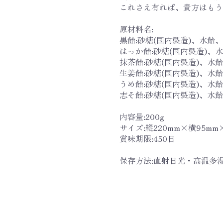
これさえ有れば、貴方はもう京
原材料名:
黒飴:砂糖(国内製造)、水飴
はっか飴:砂糖(国内製造)、
抹茶飴:砂糖(国内製造)、水
生姜飴:砂糖(国内製造)、水
うめ飴:砂糖(国内製造)、
志そ飴:砂糖(国内製造)、水
内容量:200g
サイズ:縦220mm×横95mm
賞味期限:450日
保存方法:直射日光・高温多