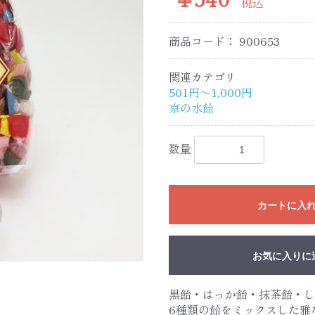
税込
商品コード：
900653
関連カテゴリ
501円〜1,000円
京の水飴
数量
カートに入
お気に入りに
黒飴・はっか飴・抹茶飴・し
6種類の飴をミックスした雅