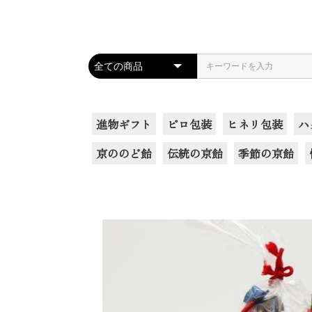
進物ギフト
ピロ包装
ヒネリ包装
ハ
京ののど飴
伝統の京飴
季節の京飴