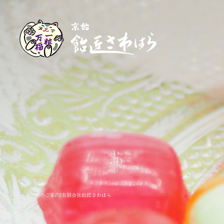
オーダー飴のご案内|有限会社飴匠さわはら