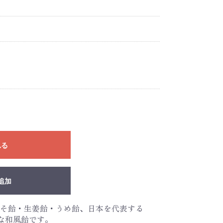
れる
追加
そ飴・生姜飴・うめ飴、日本を代表する
な和風飴です。