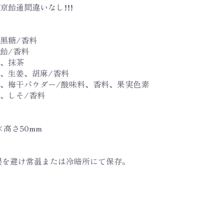
飴通間違いなし!!!
、黒糖/香料
水飴/香料
飴、抹茶
飴、生姜、胡麻/香料
水飴、梅干パウダー/酸味料、香料、果実色素
飴、しそ/香料
×高さ50mm
湿を避け常温または冷暗所にて保存。