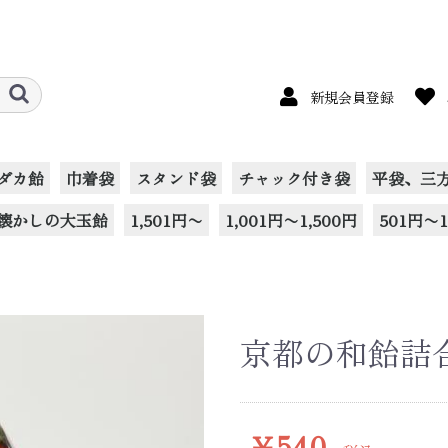
新規会員登録
ダカ飴
巾着袋
スタンド袋
チャック付き袋
平袋、三
懐かしの大玉飴
1,501円〜
1,001円〜1,500円
501円〜1
京都の和飴詰合
￥540